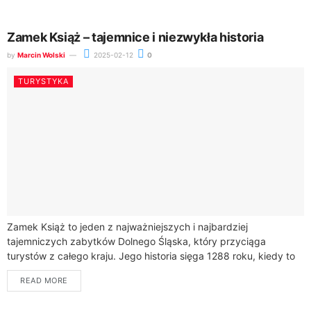
Zamek Książ – tajemnice i niezwykła historia
by
Marcin Wolski
2025-02-12
0
TURYSTYKA
Zamek Książ to jeden z najważniejszych i najbardziej
tajemniczych zabytków Dolnego Śląska, który przyciąga
turystów z całego kraju. Jego historia sięga 1288 roku, kiedy to
książę Bolko I Surowy zlecił...
READ MORE