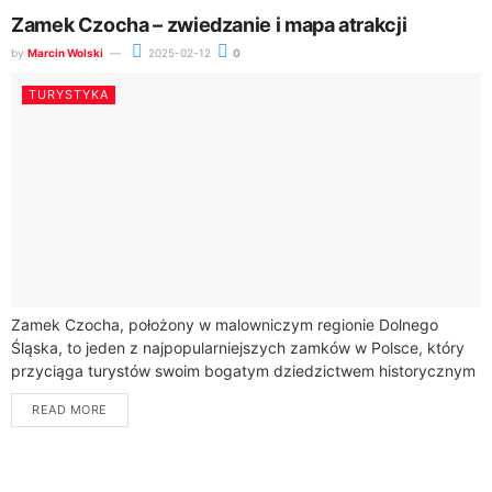
Zamek Czocha – zwiedzanie i mapa atrakcji
by
Marcin Wolski
2025-02-12
0
TURYSTYKA
Zamek Czocha, położony w malowniczym regionie Dolnego
Śląska, to jeden z najpopularniejszych zamków w Polsce, który
przyciąga turystów swoim bogatym dziedzictwem historycznym
i zachwycającą średniowieczną architekturą. Oferując
READ MORE
niezliczone możliwości dla...