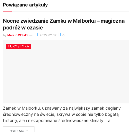
Powiązane artykuły
Nocne zwiedzanie Zamku w Malborku – magiczna
podróż w czasie
by
Marcin Wolski
2025-02-12
0
TURYSTYKA
Zamek w Malborku, uznawany za największy zamek ceglany
średniowieczny na świecie, skrywa w sobie nie tylko bogatą
historię, ale i niezapomniane średniowieczne klimaty. Ta
monumentalna budowla, wzniesiona przez Zakon Krzyżacki,...
READ MORE