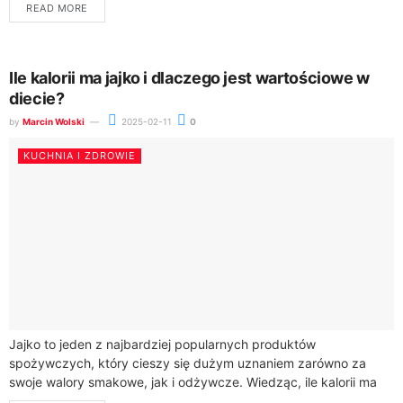
READ MORE
Ile kalorii ma jajko i dlaczego jest wartościowe w
diecie?
by
Marcin Wolski
2025-02-11
0
KUCHNIA I ZDROWIE
Jajko to jeden z najbardziej popularnych produktów
spożywczych, który cieszy się dużym uznaniem zarówno za
swoje walory smakowe, jak i odżywcze. Wiedząc, ile kalorii ma
jajko, możemy łatwo wkomponować je...