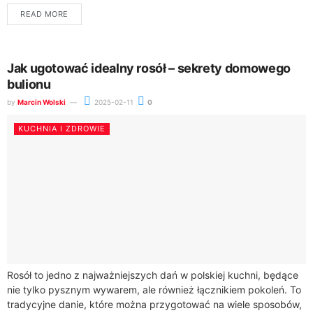
popularności w polskich kuchniach. Nawet...
READ MORE
Jak ugotować idealny rosół – sekrety domowego
bulionu
by
Marcin Wolski
2025-02-11
0
KUCHNIA I ZDROWIE
Rosół to jedno z najważniejszych dań w polskiej kuchni, będące
nie tylko pysznym wywarem, ale również łącznikiem pokoleń. To
tradycyjne danie, które można przygotować na wiele sposobów,