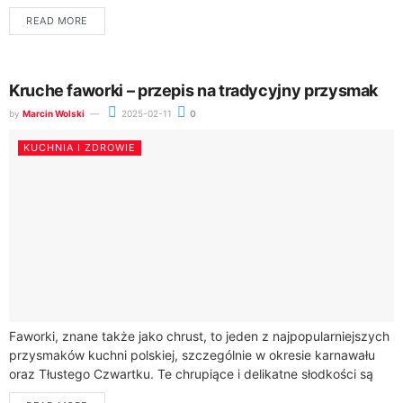
oferuje wyjątkowy smak...
READ MORE
Kruche faworki – przepis na tradycyjny przysmak
by
Marcin Wolski
2025-02-11
0
KUCHNIA I ZDROWIE
Faworki, znane także jako chrust, to jeden z najpopularniejszych
przysmaków kuchni polskiej, szczególnie w okresie karnawału
oraz Tłustego Czwartku. Te chrupiące i delikatne słodkości są
uwielbiane przez wszystkich, niezależnie od...