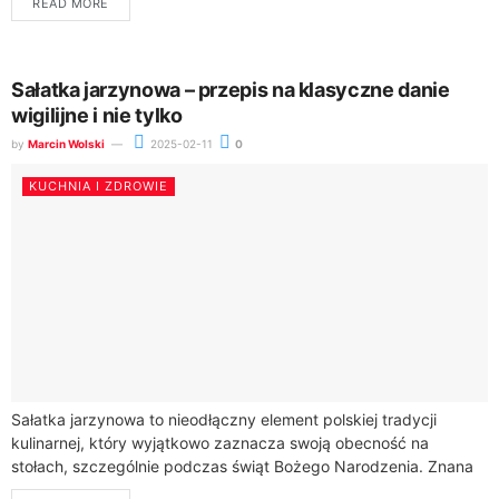
READ MORE
Sałatka jarzynowa – przepis na klasyczne danie
wigilijne i nie tylko
by
Marcin Wolski
2025-02-11
0
KUCHNIA I ZDROWIE
Sałatka jarzynowa to nieodłączny element polskiej tradycji
kulinarnej, który wyjątkowo zaznacza swoją obecność na
stołach, szczególnie podczas świąt Bożego Narodzenia. Znana
ze swoich tradycyjnych smaków, łączy w sobie różnorodne