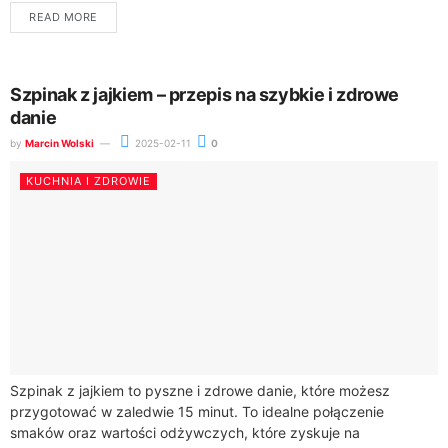
najpopularniejszych przysmaków serwowanych w...
READ MORE
Szpinak z jajkiem – przepis na szybkie i zdrowe
danie
by
Marcin Wolski
2025-02-11
0
KUCHNIA I ZDROWIE
Szpinak z jajkiem to pyszne i zdrowe danie, które możesz
przygotować w zaledwie 15 minut. To idealne połączenie
smaków oraz wartości odżywczych, które zyskuje na