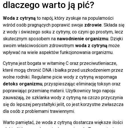
dlaczego warto ją pić?
Woda z cytryną
to napój, który zyskuje na popularności
wśród osób pragnących poprawić swoje
zdrowie
. Składa się
z wody i świeżego soku z cytryny, co czyni go prostym, lecz
skutecznym sposobem na
nawodnienie organizmu
. Dzięki
swoim właściwościom zdrowotnym
woda z cytryną
może
wpływać na wiele aspektów funkcjonowania organizmu.
Cytryna jest bogata w witaminę C oraz przeciwutleniacze,
které mogą chronić DNA i białka przed uszkodzeniem przez
wolne rodniki. Regularne picie wody z cytryną wspomaga
detoks organizmu
, przyspieszając eliminację toksyn oraz
poprawiając przemianę materii. Użytkownicy tego napoju
zauważają, że szklanka wody z cytryną na czczo przyczynia
się do lepszej perystaltyki jelit, co jest korzystne zwłaszcza
dla osób z problemami trawiennymi.
Warto pamiętać, że woda z cytryną dostarcza większe ilości