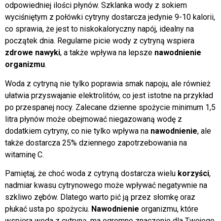
odpowiedniej ilości płynów. Szklanka wody z sokiem
wyciśniętym z połówki cytryny dostarcza jedynie 9-10 kalorii,
co sprawia, że jest to niskokaloryczny napój, idealny na
początek dnia. Regularne picie wody z cytryną wspiera
zdrowe nawyki
, a także wpływa na lepsze
nawodnienie
organizmu
.
Woda z cytryną nie tylko poprawia smak napoju, ale również
ułatwia przyswajanie elektrolitów, co jest istotne na przykład
po przespanej nocy. Zalecane dzienne spożycie minimum 1,5
litra płynów może obejmować niegazowaną wodę z
dodatkiem cytryny, co nie tylko wpływa na
nawodnienie
, ale
także dostarcza 25% dziennego zapotrzebowania na
witaminę C.
Pamiętaj, że choć woda z cytryną dostarcza wielu
korzyści
,
nadmiar kwasu cytrynowego może wpływać negatywnie na
szkliwo zębów. Dlatego warto pić ją przez słomkę oraz
płukać usta po spożyciu.
Nawodnienie
organizmu, które
wspiera woda z cytryną, ma ogromne znaczenie dla Twojego