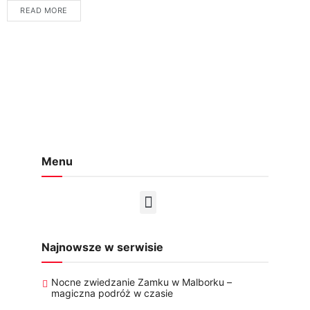
artykule, stworzysz niezapomniane ciepłe dania na przyjęcie,
READ MORE
doskonałe...
Menu
Najnowsze w serwisie
Nocne zwiedzanie Zamku w Malborku –
magiczna podróż w czasie