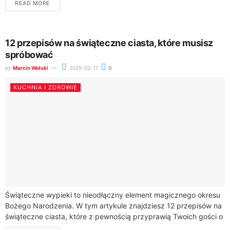
READ MORE
warzywa...
12 przepisów na świąteczne ciasta, które musisz
spróbować
by
Marcin Wolski
2025-02-11
0
KUCHNIA I ZDROWIE
Świąteczne wypieki to nieodłączny element magicznego okresu
Bożego Narodzenia. W tym artykule znajdziesz 12 przepisów na
świąteczne ciasta, które z pewnością przyprawią Twoich gości o
ochy i achy. Od tradycyjnych...